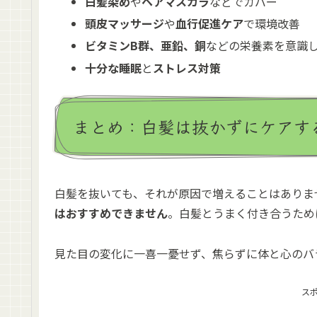
白髪染め
や
ヘアマスカラ
などでカバー
頭皮マッサージ
や
血行促進ケア
で環境改善
ビタミンB群、亜鉛、銅
などの栄養素を意識
十分な睡眠
と
ストレス対策
まとめ：白髪は抜かずにケアす
白髪を抜いても、それが原因で増えることはありま
はおすすめできません
。白髪とうまく付き合うため
見た目の変化に一喜一憂せず、焦らずに体と心のバ
ス