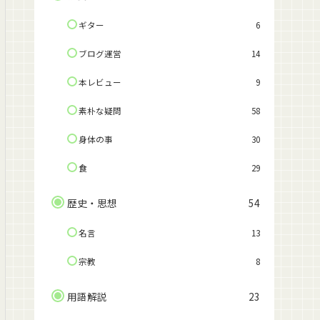
ギター
6
ブログ運営
14
本レビュー
9
素朴な疑問
58
身体の事
30
食
29
歴史・思想
54
名言
13
宗教
8
用語解説
23