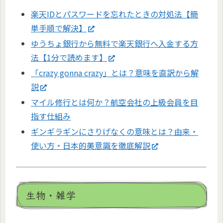
楽天IDとパスワードを忘れたときの対処法【簡
単手順で解決】
ゆうちょ銀行から無料で楽天銀行へ入金する方
法【1分で読めます】
「crazy gonna crazy」とは？意味を直訳から解
説
マイル修行とは何か？航空会社の上級会員を目
指す仕組み
ギンギラギンにさりげなくの意味とは？由来・
使い方・日本的美意識を徹底解説
生物・雑学