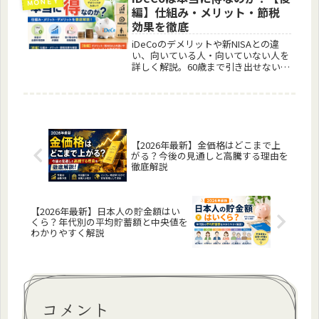
ＭＯＮＥＹ
編】仕組み・メリット・節税
効果を徹底
iDeCoのデメリットや新NISAとの違
い、向いている人・向いていない人を
詳しく解説。60歳まで引き出せない注
意点やおすすめの活用方法、人気の運
用商品まで初心者向けにわかりやすく
紹介します。
【2026年最新】金価格はどこまで上
がる？今後の見通しと高騰する理由を
徹底解説
【2026年最新】日本人の貯金額はい
くら？年代別の平均貯蓄額と中央値を
わかりやすく解説
コメント