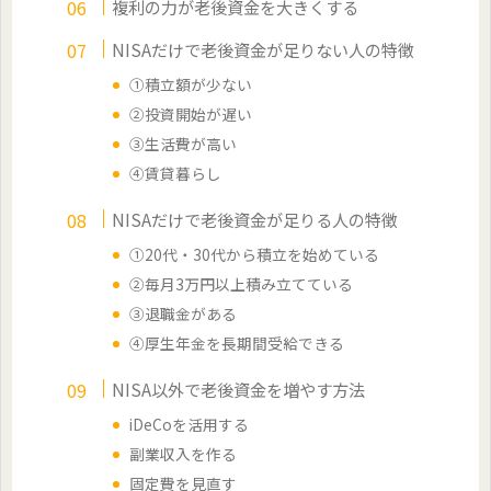
複利の力が老後資金を大きくする
NISAだけで老後資金が足りない人の特徴
①積立額が少ない
②投資開始が遅い
③生活費が高い
④賃貸暮らし
NISAだけで老後資金が足りる人の特徴
①20代・30代から積立を始めている
②毎月3万円以上積み立てている
③退職金がある
④厚生年金を長期間受給できる
NISA以外で老後資金を増やす方法
iDeCoを活用する
副業収入を作る
固定費を見直す