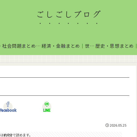
ごしごしブログ
政治・社会問題まとめ｜国内政治・国際情勢をわかりやすく解説
経済・金融まとめ｜世界経済・金融市場をわかりやすく解説
Facebook
LINE
2026.05.25
事は
約0分
で読めます。