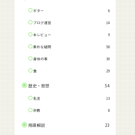
ギター
6
ブログ運営
14
本レビュー
9
素朴な疑問
58
身体の事
30
食
29
歴史・思想
54
名言
13
宗教
8
用語解説
23