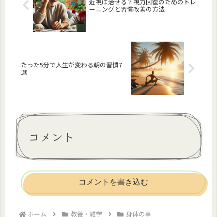
近視は治せる？視力回復のためのトレ
ーニングと習慣改善の方法
たった5分で人生が変わる朝の習慣7
選
コメント
コメントを書き込む
ホーム
教養・雑学
身体の事