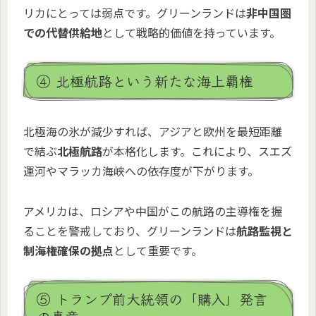
リカにとっては弱点です。グリーンランドは
非中国圏
での代替供給地
として戦略的価値を持っています。
④ 北極航路という新たな海上覇権
北極海の氷が減少すれば、アジアと欧州を最短距離
で結ぶ
北極航路
が本格化します。これにより、スエズ
運河やマラッカ海峡への依存度が下がります。
アメリカは、ロシアや中国がこの航路の主導権を握
ることを警戒しており、グリーンランドは
航路監視と
制海権確保の拠点
として重要です。
⑤ トランプ前大統領の「購入」発言