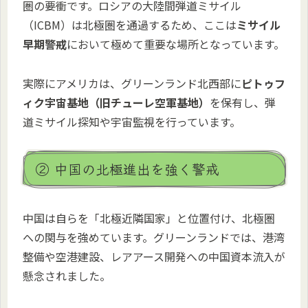
圏の要衝です。ロシアの大陸間弾道ミサイル
（ICBM）は北極圏を通過するため、ここは
ミサイル
早期警戒
において極めて重要な場所となっています。
実際にアメリカは、グリーンランド北西部に
ピトゥフ
ィク宇宙基地（旧チューレ空軍基地）
を保有し、弾
道ミサイル探知や宇宙監視を行っています。
② 中国の北極進出を強く警戒
中国は自らを「北極近隣国家」と位置付け、北極圏
への関与を強めています。グリーンランドでは、港湾
整備や空港建設、レアアース開発への中国資本流入が
懸念されました。