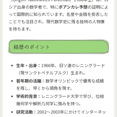
シア出身の数学者で、特に
ポアンカレ予想
の証明によ
って国際的に知られています。名誉や金銭を拒否した
ことでも注目され、現代数学史に残る独特の人物像
を持ちます。
経歴のポイント
生年・出身：
1966年、旧ソ連のレニングラード
（現サンクトペテルブルク）生まれ。
若年期の活躍：
数学オリンピックで優秀な成績
を残し、早くから頭角を現す。
学術的背景：
レニングラード大学で学び、位相
幾何学や解析几何学に強みを持つ。
研究活動：
2002〜2003年にかけてインターネッ