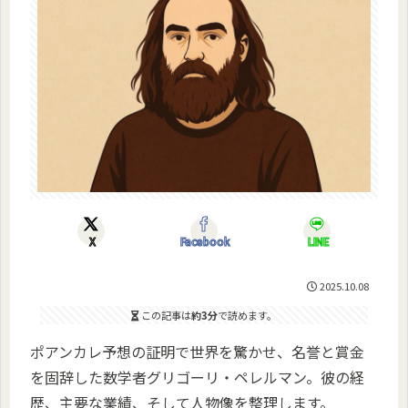
X
Facebook
LINE
2025.10.08
この記事は
約3分
で読めます。
ポアンカレ予想の証明で世界を驚かせ、名誉と賞金
を固辞した数学者グリゴーリ・ペレルマン。彼の経
歴、主要な業績、そして人物像を整理します。