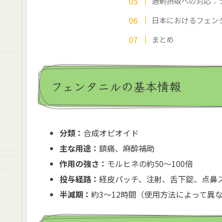
過剰摂取への対応：
日本におけるフェン
まとめ
フェンタニルの基本情報
分類：
合成オピオイド
主な用途：
鎮痛、麻酔補助
作用の強さ：
モルヒネの約50〜100倍
投与経路：
経皮パッチ、注射、舌下錠、点鼻
半減期：
約3〜12時間（使用方法によって異