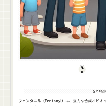
X
この記
フェンタニル（Fentanyl）
は、強力な合成オピオ