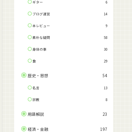
ギター
6
ブログ運営
14
本レビュー
9
素朴な疑問
58
身体の事
30
食
29
歴史・思想
54
名言
13
宗教
8
用語解説
23
経済・金融
197