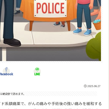
Facebook
LINE
2025.06.27
事は
約2分
で読めます。
イド系鎮痛薬で、がんの痛みや手術後の強い痛みを緩和する